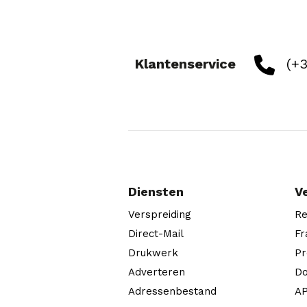
Klantenservice
(+3
Diensten
V
Verspreiding
Re
Direct-Mail
Fr
Drukwerk
Pr
Adverteren
Do
Adressenbestand
AP