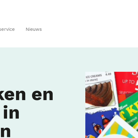
service
Nieuws
ken en
 in
en