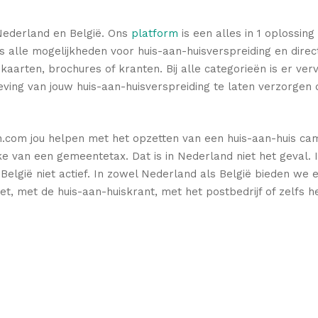
Nederland en België. Ons
platform
is een alles in 1 oplossing
ons alle mogelijkheden voor huis-aan-huisverspreiding en dir
s, kaarten, brochures of kranten. Bij alle categorieën is er v
ving van jouw huis-aan-huisverspreiding te laten verzorgen
n.com jou helpen met het opzetten van een huis-aan-huis ca
rake van een gemeentetax. Dat is in Nederland niet het geval
n België niet actief. In zowel Nederland als België bieden we
, met de huis-aan-huiskrant, met het postbedrijf of zelfs h