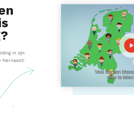
en
is
g?
ding in zijn
e hiernaast!