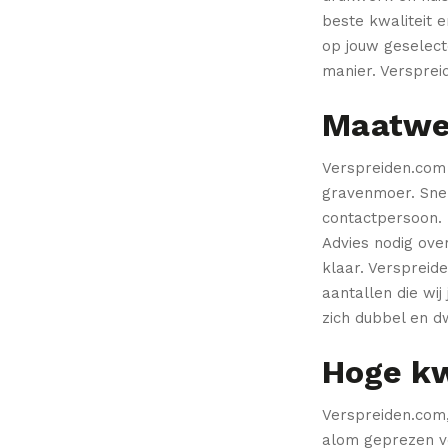
beste kwaliteit 
op jouw geselect
manier.
Verspreid
Maatwer
Verspreiden.com 
gravenmoer.
Snel
contactpersoon.
Advies nodig ove
klaar.
Verspreide
aantallen die wi
zich dubbel en 
Hoge kw
Verspreiden.com,
alom geprezen vo