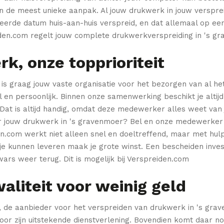
en de meest unieke aanpak.
Al jouw drukwerk in jouw verspr
eerde datum huis-aan-huis verspreid, en dat allemaal op ee
en.com regelt jouw complete drukwerkverspreiding in 's gr
k, onze topprioriteit
is graag jouw vaste organisatie voor het bezorgen van al het
 en persoonlijk.
Binnen onze samenwerking beschikt je altijd
Dat is altijd handig,
omdat deze medewerker alles weet van 
r jouw drukwerk in 's gravenmoer? Bel en onze medewerker 
n.com werkt niet alleen snel en doeltreffend, maar met hul
j je kunnen leveren
maak je grote winst. Een bescheiden inves
dwars weer terug.
Dit is mogelijk bij Verspreiden.com
aliteit voor weinig geld
 de aanbieder voor het verspreiden van drukwerk in 's gra
or zijn uitstekende dienstverlening.
Bovendien komt daar nog