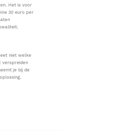
den.
Het is voor
eine 30 euro per
laten
waliteit.
weet niet welke
 verspreiden
eemt je bij de
oplossing.