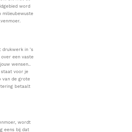
eidgebied word
n milieubewuste
avenmoer.
 drukwerk in 's
 over een vaste
jouw wensen..
staat voor je
p van de grote
tering betaalt
venmoer, wordt
 eens bij dat