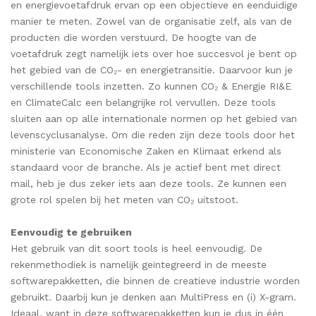
en energievoetafdruk ervan op een objectieve en eenduidige
manier te meten. Zowel van de organisatie zelf, als van de
producten die worden verstuurd. De hoogte van de
voetafdruk zegt namelijk iets over hoe succesvol je bent op
het gebied van de CO₂- en energietransitie. Daarvoor kun je
verschillende tools inzetten. Zo kunnen CO₂ & Energie RI&E
en ClimateCalc een belangrijke rol vervullen. Deze tools
sluiten aan op alle internationale normen op het gebied van
levenscyclusanalyse. Om die reden zijn deze tools door het
ministerie van Economische Zaken en Klimaat erkend als
standaard voor de branche. Als je actief bent met direct
mail, heb je dus zeker iets aan deze tools. Ze kunnen een
grote rol spelen bij het meten van CO₂ uitstoot.
Eenvoudig te gebruiken
Het gebruik van dit soort tools is heel eenvoudig. De
rekenmethodiek is namelijk geïntegreerd in de meeste
softwarepakketten, die binnen de creatieve industrie worden
gebruikt. Daarbij kun je denken aan MultiPress en (i) X-gram.
Ideaal, want in deze softwarepakketten kun je dus in één