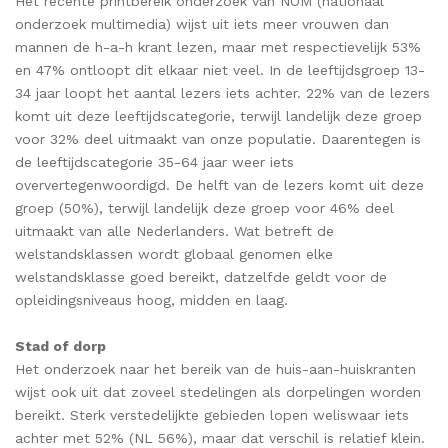
Het recente printbereik onderzoek van NOM (nationaal
onderzoek multimedia) wijst uit iets meer vrouwen dan
mannen de h-a-h krant lezen, maar met respectievelijk 53%
en 47% ontloopt dit elkaar niet veel. In de leeftijdsgroep 13-
34 jaar loopt het aantal lezers iets achter. 22% van de lezers
komt uit deze leeftijdscategorie, terwijl landelijk deze groep
voor 32% deel uitmaakt van onze populatie. Daarentegen is
de leeftijdscategorie 35-64 jaar weer iets
oververtegenwoordigd. De helft van de lezers komt uit deze
groep (50%), terwijl landelijk deze groep voor 46% deel
uitmaakt van alle Nederlanders. Wat betreft de
welstandsklassen wordt globaal genomen elke
welstandsklasse goed bereikt, datzelfde geldt voor de
opleidingsniveaus hoog, midden en laag.
Stad of dorp
Het onderzoek naar het bereik van de huis-aan-huiskranten
wijst ook uit dat zoveel stedelingen als dorpelingen worden
bereikt. Sterk verstedelijkte gebieden lopen weliswaar iets
achter met 52% (NL 56%), maar dat verschil is relatief klein.